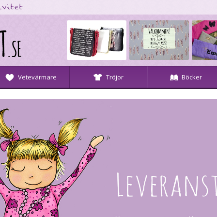
Vetevärmare
Tröjor
Böcker