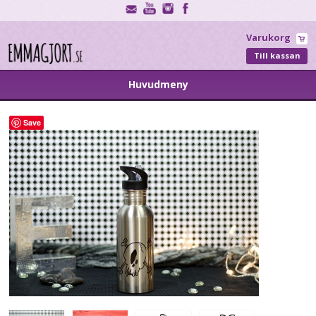
Varukorg
Till kassan
Huvudmeny
Save