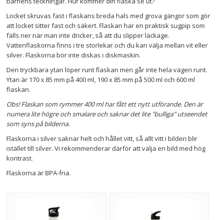
barnens teckningar. Hur kommer din flaska se ut?
Locket skruvas fast i flaskans breda hals med grova gängor som gör
att locket sitter fast och säkert. Flaskan har en praktisk sugpip som
fälls ner när man inte dricker, så att du slipper läckage.
Vattenflaskorna finns i tre storlekar och du kan välja mellan vit eller
silver. Flaskorna bör inte diskas i diskmaskin.
Den tryckbara ytan löper runt flaskan men går inte hela vägen runt.
Ytan är 170 x 85 mm på 400 ml, 190 x 85 mm på 500 ml och 600 ml
flaskan.
Obs! Flaskan som rymmer 400 ml har fått ett nytt utförande. Den är
numera lite högre och smalare och saknar det lite "bulliga" utseendet
som syns på bilderna.
Flaskorna i silver saknar helt och hållet vitt, så allt vitt i bilden blir
istället till silver. Vi rekommenderar därför att välja en bild med hög
kontrast.
Flaskorna är BPA-fria.