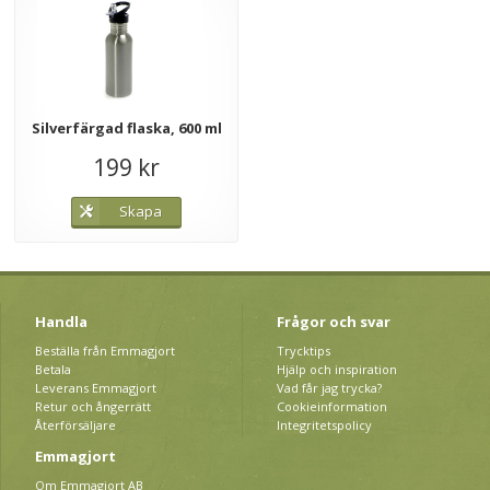
Silverfärgad flaska, 600 ml
199 kr
Skapa
Handla
Frågor och svar
Beställa från Emmagjort
Trycktips
Betala
Hjälp och inspiration
Leverans Emmagjort
Vad får jag trycka?
Retur och ångerrätt
Cookieinformation
Återförsäljare
Integritetspolicy
Emmagjort
Om Emmagjort AB