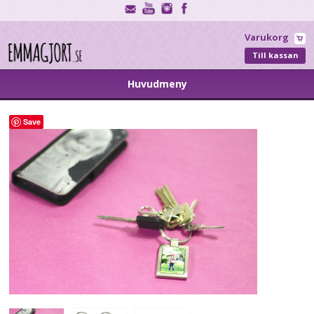
Varukorg
Till kassan
Huvudmeny
Save