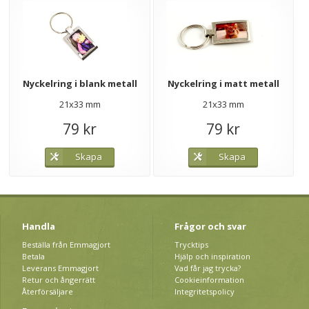
Nyckelring i blank metall
Nyckelring i matt metall
21x33 mm
21x33 mm
79 kr
79 kr
Skapa
Skapa
Handla
Frågor och svar
Beställa från Emmagjort
Trycktips
Betala
Hjälp och inspiration
Leverans Emmagjort
Vad får jag trycka?
Retur och ångerrätt
Cookieinformation
Återförsäljare
Integritetspolicy