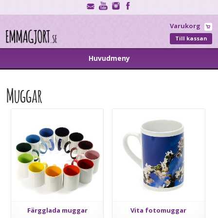
Varukorg
Till kassan
Huvudmeny
Muggar
Färgglada muggar
Vita fotomuggar