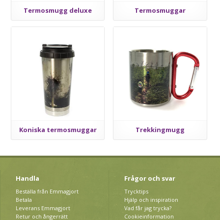
Termosmugg deluxe
Termosmuggar
Koniska termosmuggar
Trekkingmugg
Handla
Frågor och svar
Beställa från Emmagjort
Trycktips
Betala
Hjälp och inspiration
Leverans Emmagjort
Vad får jag trycka?
Retur och ångerrätt
Cookieinformation