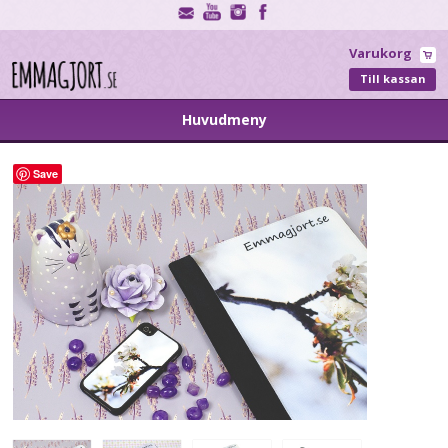
Varukorg
Till kassan
Huvudmeny
Save