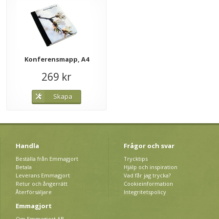
Konferensmapp, A4
269 kr
Skapa
Handla
Frågor och svar
Beställa från Emmagjort
Trycktips
Betala
Hjälp och inspiration
Leverans Emmagjort
Vad får jag trycka?
Retur och ångerrätt
Cookieinformation
Återförsäljare
Integritetspolicy
Emmagjort
Om Emmagjort AB