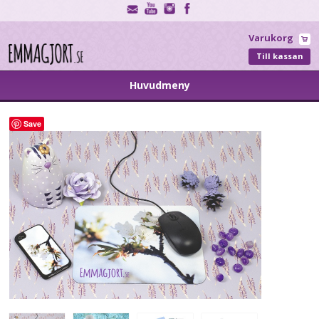
Varukorg
Till kassan
Huvudmeny
Save