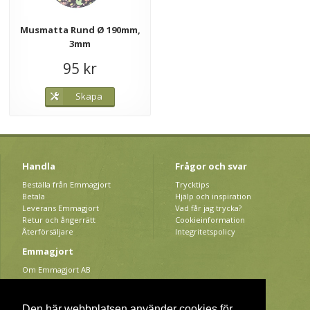
Musmatta Rund Ø 190mm,
3mm
95 kr
Skapa
Handla
Frågor och svar
Beställa från Emmagjort
Trycktips
Betala
Hjälp och inspiration
Leverans Emmagjort
Vad får jag trycka?
Retur och ångerrätt
Cookieinformation
Återförsäljare
Integritetspolicy
Emmagjort
Om Emmagjort AB
Kontakta Emmagjort AB
Bokförlaget Emmagjort
Press
Den här webbplatsen använder cookies för