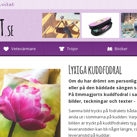
Vetevärmare
Tröjor
Böcker
Lyxiga kuddfodral
Om du har drömt om personliga
eller på den bäddade sängen så
På Emmagjorts kuddfodral i sat
bilder, teckningar och texter - 
Samma bild trycks på fodralets båda 
ända ut i sömmarna på kudden. Varje
bilden är tryckt på kuddfodralets tyg.
leveranstiden kan bli något längre, 
leveranstid på kuddar.