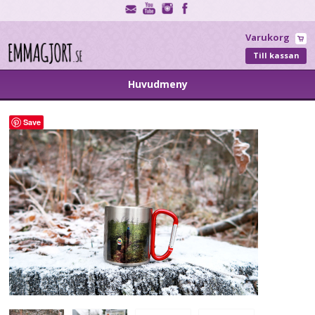
Varukorg
Till kassan
Huvudmeny
Save