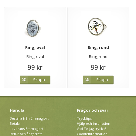
Ring, oval
Ring, rund
Ring, oval
Ring, rund
99 kr
99 kr
Skapa
Skapa
Handla
Frågor och svar
Beställa från Emmagjort
Trycktips
Betala
Hjälp och inspiration
Leverans Emmagjort
Vad får jag trycka?
Retur och ångerrätt
Cookieinformation