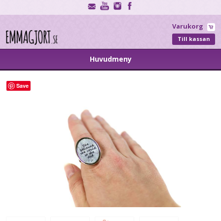
Varukorg
Till kassan
Huvudmeny
Save