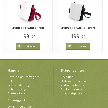
Liten axelväska, röd
Liten axelväska, svart
199 kr
199 kr
Skapa
Skapa
Handla
Frågor och svar
Beställa från Emmagjort
Trycktips
Betala
Hjälp och inspiration
Leverans Emmagjort
Vad får jag trycka?
Retur och ångerrätt
Cookieinformation
Återförsäljare
Integritetspolicy
Emmagjort
Om Emmagjort AB