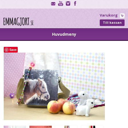
Varukorg
Till kassan
Huvudmeny
Save