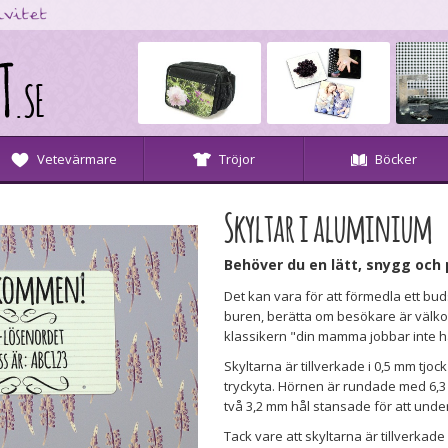
Vetevärmare
Tröjor
Böcker
Skyltar i aluminium
Behöver du en lätt, snygg och 
Det kan vara för att förmedla ett bu
buren, berätta om besökare är välk
klassikern "din mamma jobbar inte 
Skyltarna är tillverkade i 0,5 mm tjo
tryckyta. Hörnen är rundade med 6,3
två 3,2 mm hål stansade för att und
Tack vare att skyltarna är tillverkad