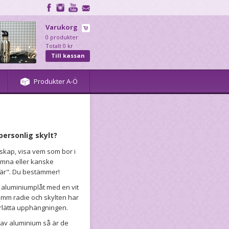
Varukorg
0 produkter
Totalt 0 kr
Till kassan
Produkter A-Ö
personlig skylt?
dskap, visa vem som bor i
omna eller kanske
här". Du bestämmer!
ck aluminiumplåt med en vit
 mm radie och skylten har
erlätta upphängningen.
e av aluminium så är de